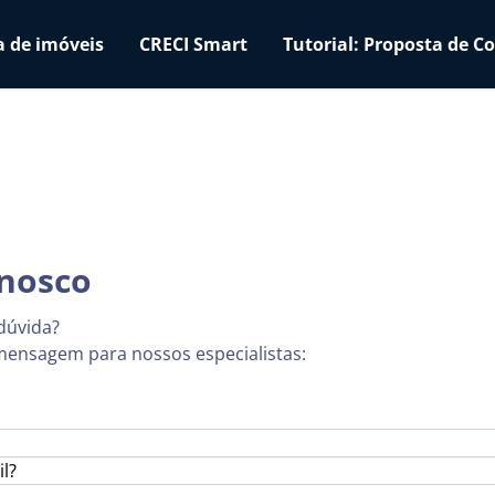
a de imóveis
CRECI Smart
Tutorial: Proposta de 
onosco
dúvida?
ensagem para nossos especialistas:
l?