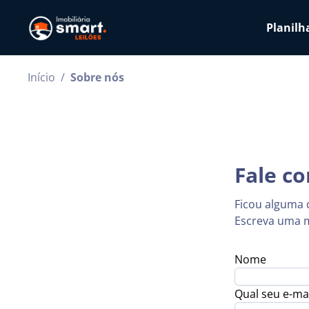
Planilh
Início
/
Sobre nós
Fale c
Ficou alguma 
Escreva uma m
Nome
Qual seu e-mai